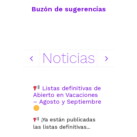
Buzón de sugerencias
Noticias
Listas definitivas de
Lista
Abierto en Vacaciones
de Abie
– Agosto y Septiembre
Vacacio
Septie
¡Ya están publicadas
Ya están
las listas definitivas...
listas pr