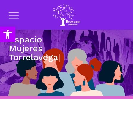
Abrir barra de herramientas
Espacio
Mujeres
Torrelave
|