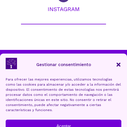
INSTAGRAM
Ayuntamiento de Torrelavega
Gestionar consentimiento
Para ofrecer las mejores experiencias, utilizamos tecnologías
como las cookies para almacenar y/o acceder a la información del
Aviso Legal y Protección de datos
dispositivo. El consentimiento de estas tecnologías nos permitirá
procesar datos como el comportamiento de navegación o las
Política de cookies (UE)
identificaciones únicas en este sitio. No consentir o retirar el
consentimiento, puede afectar negativamente a ciertas
Accesibilidad
características y funciones.
Mapa Web
Aceptar