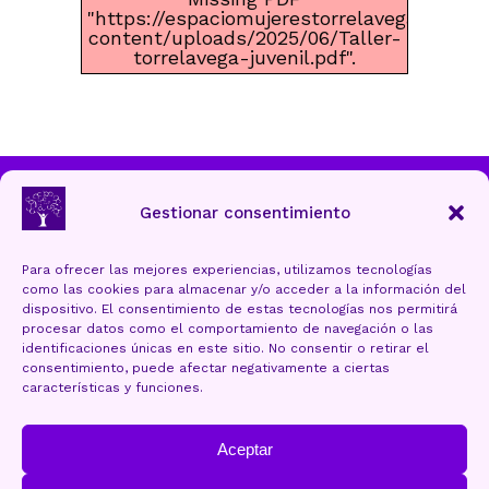
"https://espaciomujerestorrelavega.com/
content/uploads/2025/06/Taller-
torrelavega-juvenil.pdf".
Ayuntamiento de Torrelavega
Gestionar consentimiento
Para ofrecer las mejores experiencias, utilizamos tecnologías
como las cookies para almacenar y/o acceder a la información del
Aviso Legal y Protección de datos
dispositivo. El consentimiento de estas tecnologías nos permitirá
procesar datos como el comportamiento de navegación o las
Política de cookies (UE)
identificaciones únicas en este sitio. No consentir o retirar el
consentimiento, puede afectar negativamente a ciertas
Accesibilidad
características y funciones.
Mapa Web
Aceptar