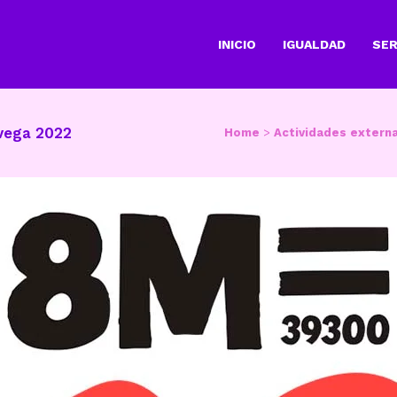
INICIO
IGUALDAD
SER
avega 2022
Home
>
Actividades extern