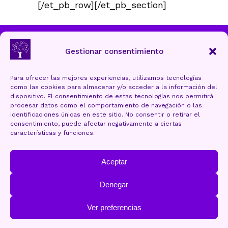
[/et_pb_row][/et_pb_section]
Ayuntamiento de Torrelavega
Gestionar consentimiento
Para ofrecer las mejores experiencias, utilizamos tecnologías
como las cookies para almacenar y/o acceder a la información del
Aviso Legal y Protección de datos
dispositivo. El consentimiento de estas tecnologías nos permitirá
procesar datos como el comportamiento de navegación o las
Política de cookies (UE)
identificaciones únicas en este sitio. No consentir o retirar el
consentimiento, puede afectar negativamente a ciertas
Accesibilidad
características y funciones.
Mapa Web
Aceptar
Denegar
Ver preferencias
OLEAGA.plus
Web design: