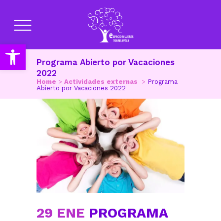
Abrir barra de herramientas
Programa Abierto por Vacaciones
2022
Home
>
Actividades externas
>
Programa
Abierto por Vacaciones 2022
29 ENE
PROGRAMA