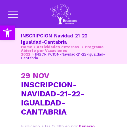
Abrir barra de herramientas
INSCRIPCION-Navidad-21-22-
Igualdad-Cantabria
Home
>
Actividades externas
>
Programa
Abierto por Vacaciones
2022
>
INSCRIPCION-Navidad-21-22-Igualdad-
Cantabria
29 NOV
INSCRIPCION-
NAVIDAD-21-22-
IGUALDAD-
CANTABRIA
Publicado a las 12:48h
en
por
Espacio