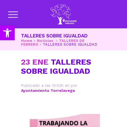
Abrir barra de herramientas
TALLERES SOBRE IGUALDAD
Home
>
Noticias
>
TALLERES DE
FEBRERO
>
TALLERES SOBRE IGUALDAD
23 ENE
TALLERES
SOBRE IGUALDAD
Publicado a las 13:53h
en
por
Ayuntamiento Torrelavega