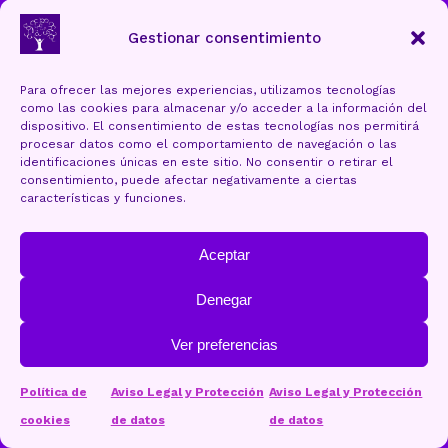
Ayuntamiento de Torrelavega
Gestionar consentimiento
Para ofrecer las mejores experiencias, utilizamos tecnologías
como las cookies para almacenar y/o acceder a la información del
Aviso Legal y Protección de datos
dispositivo. El consentimiento de estas tecnologías nos permitirá
procesar datos como el comportamiento de navegación o las
Política de cookies (UE)
identificaciones únicas en este sitio. No consentir o retirar el
consentimiento, puede afectar negativamente a ciertas
Accesibilidad
características y funciones.
Mapa Web
Aceptar
Denegar
Ver preferencias
OLEAGA.plus
Web design:
Política de
Aviso Legal y Protección
Aviso Legal y Protección
Contacta
cookies
de datos
de datos