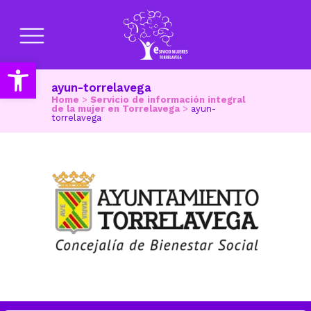
Abrir barra de herramientas
ayun-torrelavega
Home
>
Servicio de información integral
de la mujer en Torrelavega
>
ayun-
torrelavega