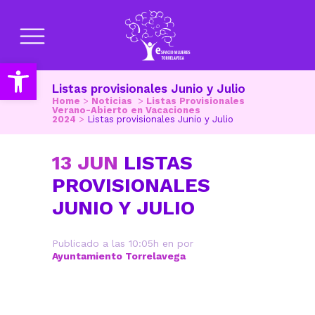
Abrir barra de herramientas
Listas provisionales Junio y Julio
Home
>
Noticias
>
Listas Provisionales
Verano-Abierto en Vacaciones
2024
>
Listas provisionales Junio y Julio
13 JUN
LISTAS
PROVISIONALES
JUNIO Y JULIO
Publicado a las 10:05h
en
por
Ayuntamiento Torrelavega