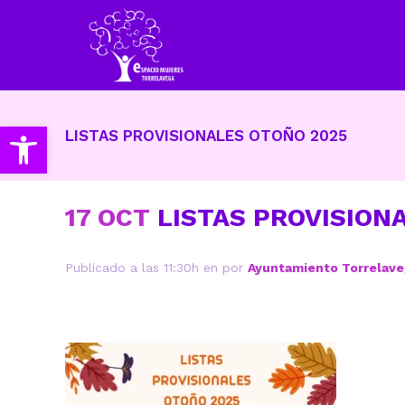
Abrir barra de herramientas
LISTAS PROVISIONALES OTOÑO 2025
17 OCT
LISTAS PROVISION
Publicado a las 11:30h
en
por
Ayuntamiento Torrelav