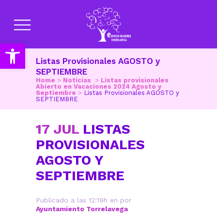
Abrir barra de herramientas
Listas Provisionales AGOSTO y
SEPTIEMBRE
Home
>
Noticias
>
Listas provisionales
Abierto en Vacaciones 2024 Agosto y
Septiembre
>
Listas Provisionales AGOSTO y
SEPTIEMBRE
17 JUL
LISTAS
PROVISIONALES
AGOSTO Y
SEPTIEMBRE
Publicado a las 12:19h
en
por
Ayuntamiento Torrelavega