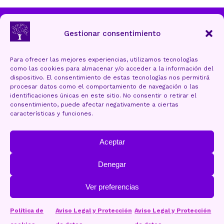
Ayuntamiento de Torrelavega
Gestionar consentimiento
Para ofrecer las mejores experiencias, utilizamos tecnologías
como las cookies para almacenar y/o acceder a la información del
Aviso Legal y Protección de datos
dispositivo. El consentimiento de estas tecnologías nos permitirá
procesar datos como el comportamiento de navegación o las
Política de cookies (UE)
identificaciones únicas en este sitio. No consentir o retirar el
consentimiento, puede afectar negativamente a ciertas
Accesibilidad
características y funciones.
Mapa Web
Aceptar
Denegar
Ver preferencias
OLEAGA.plus
Web design:
Política de
Aviso Legal y Protección
Aviso Legal y Protección
Contacta