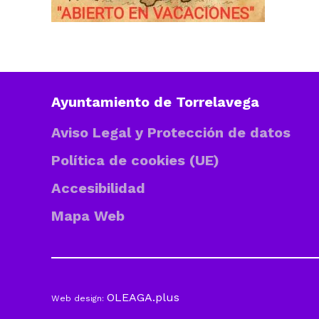
Ayuntamiento de Torrelavega
Aviso Legal y Protección de datos
Política de cookies (UE)
Accesibilidad
Mapa Web
OLEAGA.plus
Web design: