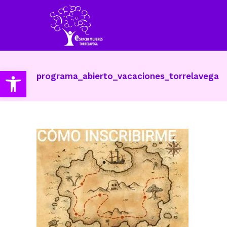
Abrir barra de herramientas
programa_abierto_vacaciones_torrelavega