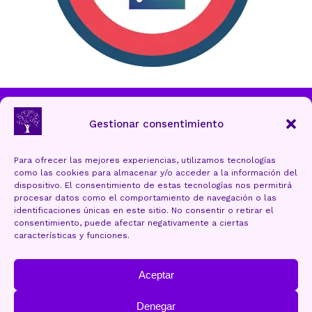
Ayuntamiento de Torrelavega
Gestionar consentimiento
Para ofrecer las mejores experiencias, utilizamos tecnologías
como las cookies para almacenar y/o acceder a la información del
Aviso Legal y Protección de datos
dispositivo. El consentimiento de estas tecnologías nos permitirá
procesar datos como el comportamiento de navegación o las
Política de cookies (UE)
identificaciones únicas en este sitio. No consentir o retirar el
consentimiento, puede afectar negativamente a ciertas
Accesibilidad
características y funciones.
Mapa Web
Aceptar
Denegar