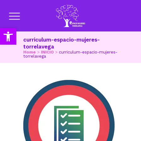
Abrir barra de herramientas
curriculum-espacio-mujeres-
torrelavega
Home
>
INICIO
>
curriculum-espacio-mujeres-
torrelavega