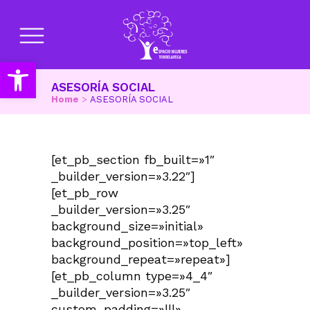
Abrir barra de herramientas
ASESORÍA SOCIAL
Home
>
ASESORÍA SOCIAL
[et_pb_section fb_built=»1″
_builder_version=»3.22″]
[et_pb_row
_builder_version=»3.25″
background_size=»initial»
background_position=»top_left»
background_repeat=»repeat»]
[et_pb_column type=»4_4″
_builder_version=»3.25″
custom_padding=»|||»