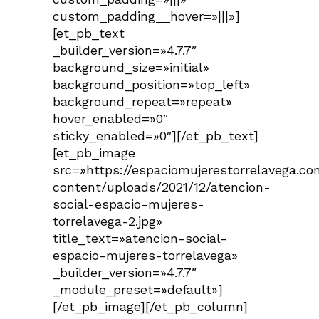
custom_padding__hover=»|||»]
[et_pb_text
_builder_version=»4.7.7″
background_size=»initial»
background_position=»top_left»
background_repeat=»repeat»
hover_enabled=»0″
sticky_enabled=»0″][/et_pb_text]
[et_pb_image
src=»https://espaciomujerestorrelavega.c
content/uploads/2021/12/atencion-
social-espacio-mujeres-
torrelavega-2.jpg»
title_text=»atencion-social-
espacio-mujeres-torrelavega»
_builder_version=»4.7.7″
_module_preset=»default»]
[/et_pb_image][/et_pb_column]