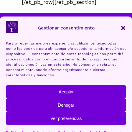
[/et_pb_row][/et_pb_section]
Ayuntamiento de Torrelavega
Gestionar consentimiento
Para ofrecer las mejores experiencias, utilizamos tecnologías
como las cookies para almacenar y/o acceder a la información del
Aviso Legal y Protección de datos
dispositivo. El consentimiento de estas tecnologías nos permitirá
procesar datos como el comportamiento de navegación o las
Política de cookies (UE)
identificaciones únicas en este sitio. No consentir o retirar el
consentimiento, puede afectar negativamente a ciertas
Accesibilidad
características y funciones.
Mapa Web
Aceptar
Denegar
Ver preferencias
OLEAGA.plus
Web design: