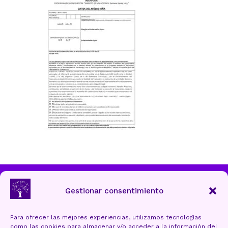
Ayuntamiento de Torrelavega
Gestionar consentimiento
Para ofrecer las mejores experiencias, utilizamos tecnologías
como las cookies para almacenar y/o acceder a la información del