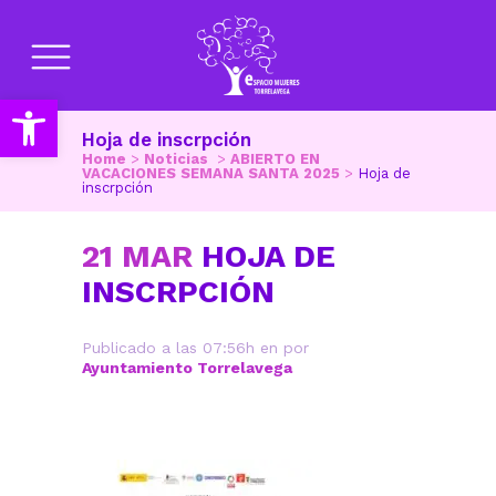
Abrir barra de herramientas
Hoja de inscrpción
Home
>
Noticias
>
ABIERTO EN
VACACIONES SEMANA SANTA 2025
>
Hoja de
inscrpción
21 MAR
HOJA DE
INSCRPCIÓN
Publicado a las 07:56h
en
por
Ayuntamiento Torrelavega