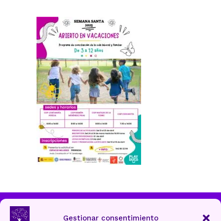
Ayuntamiento de Torrelavega
Gestionar consentimiento