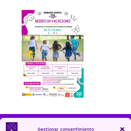
Ayuntamiento de Torrelavega
Gestionar consentimiento