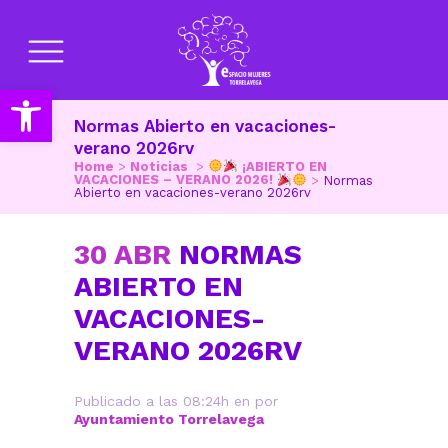
Abrir barra de herramientas
Normas Abierto en vacaciones-
verano 2026rv
Home
>
Noticias
>
¡ABIERTO EN
VACACIONES – VERANO 2026!
>
Normas
Abierto en vacaciones-verano 2026rv
30 ABR
NORMAS
ABIERTO EN
VACACIONES-
VERANO 2026RV
Publicado a las 08:24h
en
por
Ayuntamiento Torrelavega